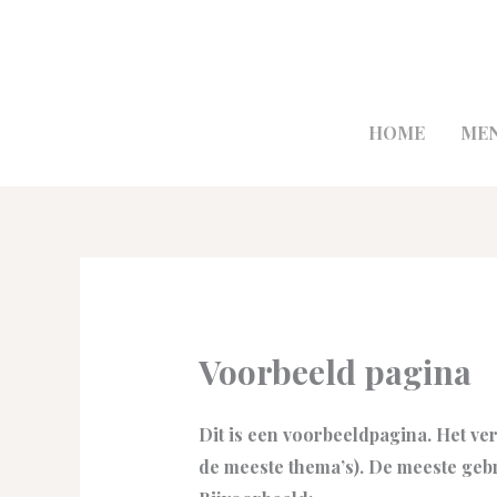
Ga
naar
de
inhoud
HOME
ME
Voorbeeld pagina
Dit is een voorbeeldpagina. Het ver
de meeste thema’s). De meeste gebr